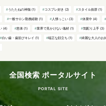
うたたねの神髄
(1)
コスプレ好き
(2)
スタイル抜群
(1)
一般サロン勤務経験
(1)
人懐っこい
(3)
休業中
(4)
い
(4)
恵体
(1)
業界で見かけない逸材
(1)
気配り上手
(3)
白い歯・歯並びキレイ
(1)
端正な顔立ち
(1)
綺麗な大人のお
全国検索 ポータルサイト
PORTAL SITE