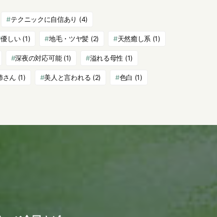
テクニックに自信あり
(4)
優しい
(1)
地毛・ツヤ髪
(2)
天然癒し系
(1)
深夜の対応可能
(1)
溢れる母性
(1)
姉さん
(1)
美人と言われる
(2)
色白
(1)