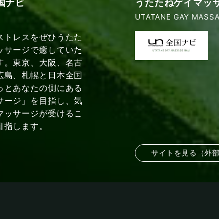
国ナビ
うたたねゲイマッ
UTATANE GAY MASSA
ストレスをぜひうたた
ッサージで癒していた
す。東京、大阪、名古
広島、札幌と日本全国
っとあなたの側にある
サージ」を目指し、気
マッサージが受けるこ
目指します。
サイトを見る（外