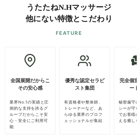
うたたねN.Hマッサージ
他にない特徴とこだわり
FEATURE
全国展開だからこ
優秀な認定セラピ
完全個
その安心感
スト集団
ー
業界No.1の実績と圧
有資格者や整体師、
秘密厳守
倒的な支持を誇るグ
トレーナーなど、あ
シーが守
ループだからこそ安
らゆる業界のプロフ
でお客様
心・安全にご利用可
ェッショナルが集結
える癒し
能