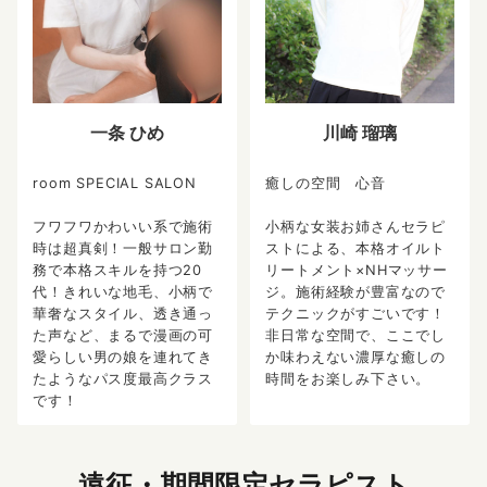
一条 ひめ
川崎 瑠璃
room SPECIAL SALON
癒しの空間 心音
フワフワかわいい系で施術
小柄な女装お姉さんセラピ
時は超真剣！一般サロン勤
ストによる、本格オイルト
務で本格スキルを持つ20
リートメント×NHマッサー
代！きれいな地毛、小柄で
ジ。施術経験が豊富なので
華奢なスタイル、透き通っ
テクニックがすごいです！
た声など、まるで漫画の可
非日常な空間で、ここでし
愛らしい男の娘を連れてき
か味わえない濃厚な癒しの
たようなパス度最高クラス
時間をお楽しみ下さい。
です！
遠征・期間限定セラピスト