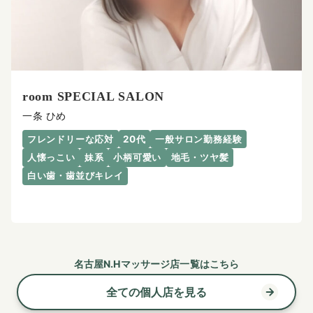
room SPECIAL SALON
一条 ひめ
フレンドリーな応対
20代
一般サロン勤務経験
人懐っこい
妹系
小柄可愛い
地毛・ツヤ髪
白い歯・歯並びキレイ
名古屋N.Hマッサージ店一覧はこちら
全ての個人店を見る