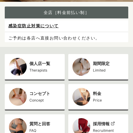
全店［料金前払い制］
感染症防止対策について
ご予約は各店へ直接お問い合わせください。
料金は当日施術前にお支払いください。
X（旧Twitter）の表示不具合について
個人店一覧
期間限定
Therapists
Limited
コンセプト
料金
Concept
Price
質問と回答
採用情報
FAQ
Recruitment