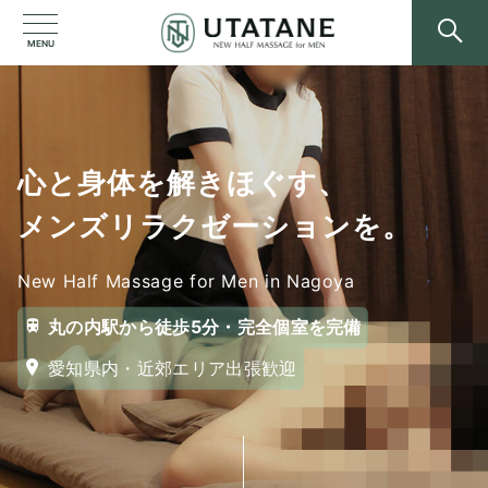
MENU
心と身体を解きほぐす、
メンズリラクゼーションを。
New Half Massage for Men in Nagoya
丸の内駅から徒歩5分・完全個室を完備
愛知県内・近郊エリア出張歓迎