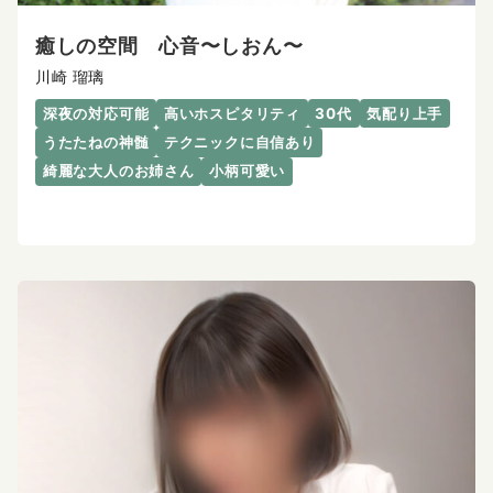
癒しの空間 心音〜しおん〜
川崎 瑠璃
深夜の対応可能
高いホスピタリティ
30代
気配り上手
うたたねの神髄
テクニックに自信あり
綺麗な大人のお姉さん
小柄可愛い