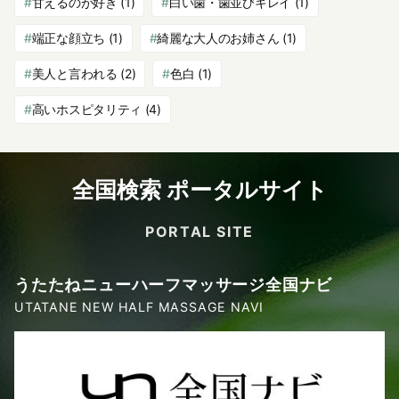
甘えるのが好き
(1)
白い歯・歯並びキレイ
(1)
端正な顔立ち
(1)
綺麗な大人のお姉さん
(1)
美人と言われる
(2)
色白
(1)
高いホスピタリティ
(4)
全国検索 ポータルサイト
PORTAL SITE
うたたねニューハーフマッサージ全国ナビ
UTATANE NEW HALF MASSAGE NAVI