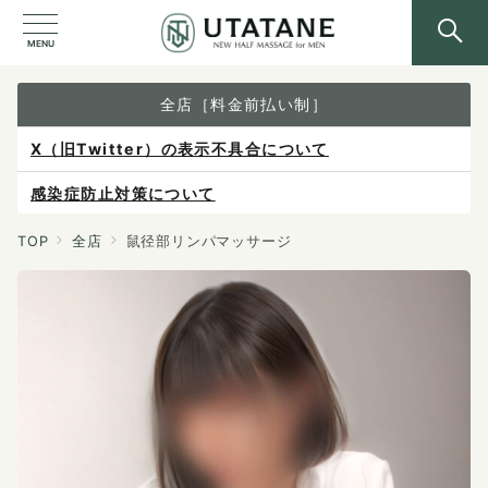
MENU
全店［料金前払い制］
感染症防止対策について
ご予約は各店へ直接お問い合わせください。
料金は当日施術前にお支払いください。
TOP
全店
鼠径部リンパマッサージ
X（旧Twitter）の表示不具合について