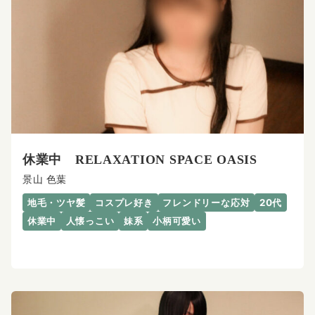
休業中 RELAXATION SPACE OASIS
景山 色葉
地毛・ツヤ髪
コスプレ好き
フレンドリーな応対
20代
休業中
人懐っこい
妹系
小柄可愛い