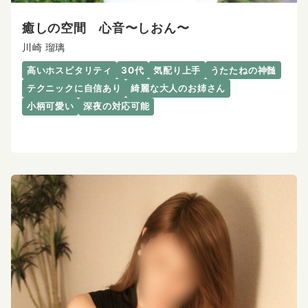
癒しの空間 心音〜しおん〜
川崎 瑠璃
高いホスピタリティ
30代
気配り上手
うたたねの神髄
テクニックに自信あり
綺麗な大人のお姉さん
小柄可愛い
深夜の対応可能