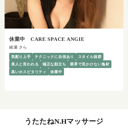
休業中 CARE SPACE ANGIE
綾瀬 さら
気配り上手
テクニックに自信あり
スタイル抜群
美人と言われる
端正な顔立ち
業界で見かけない逸材
高いホスピタリティ
休業中
うたたねN.Hマッサージ