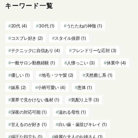
キーワード一覧
20代
(4)
30代
(1)
うたたねの神髄
(1)
コスプレ好き
(2)
スタイル抜群
(1)
テクニックに自信あり
(4)
フレンドリーな応対
(3)
一般サロン勤務経験
(1)
人懐っこい
(3)
休業中
(4)
優しい
(1)
地毛・ツヤ髪
(2)
天然癒し系
(1)
妹系
(2)
小柄可愛い
(4)
恵体
(1)
業界で見かけない逸材
(1)
気配り上手
(3)
深夜の対応可能
(1)
溢れる母性
(1)
甘えるのが好き
(1)
白い歯・歯並びキレイ
(1)
端正な顔立ち
(1)
綺麗な大人のお姉さん
(1)