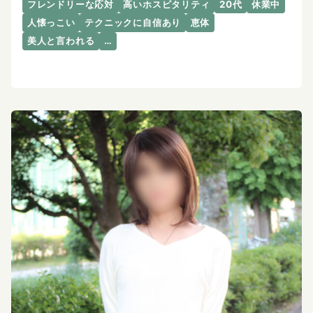
フレンドリーな応対
高いホスピタリティ
20代
休業中
人懐っこい
テクニックに自信あり
恵体
美人と言われる
…