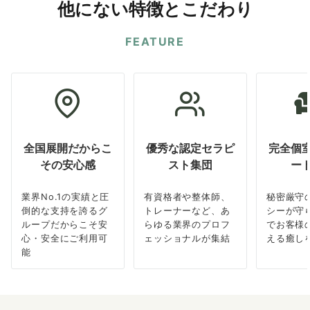
他にない特徴とこだわり
FEATURE
全国展開だからこ
優秀な認定セラピ
完全個
その安心感
スト集団
ー
業界No.1の実績と圧
有資格者や整体師、
秘密厳守
倒的な支持を誇るグ
トレーナーなど、あ
シーが守
ループだからこそ安
らゆる業界のプロフ
でお客様
心・安全にご利用可
ェッショナルが集結
える癒し
能