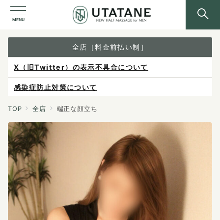
MENU
全店［料金前払い制］
X（旧Twitter）の表示不具合について
感染症防止対策について
ご予約は各店へ直接お問い合わせください。
TOP
全店
端正な顔立ち
料金は当日施術前にお支払いください。