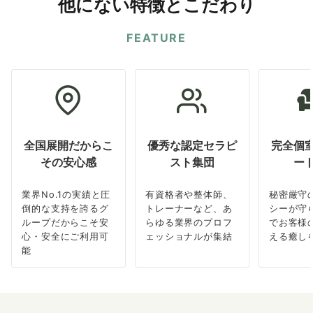
他にない特徴とこだわり
FEATURE
全国展開だからこ
優秀な認定セラピ
完全個
その安心感
スト集団
ー
業界No.1の実績と圧
有資格者や整体師、
秘密厳守
倒的な支持を誇るグ
トレーナーなど、あ
シーが守
ループだからこそ安
らゆる業界のプロフ
でお客様
心・安全にご利用可
ェッショナルが集結
える癒し
能