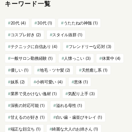
キーワード一覧
20代
(4)
30代
(1)
うたたねの神髄
(1)
コスプレ好き
(2)
スタイル抜群
(1)
テクニックに自信あり
(4)
フレンドリーな応対
(3)
一般サロン勤務経験
(1)
人懐っこい
(3)
休業中
(4)
優しい
(1)
地毛・ツヤ髪
(2)
天然癒し系
(1)
妹系
(2)
小柄可愛い
(4)
恵体
(1)
業界で見かけない逸材
(1)
気配り上手
(3)
深夜の対応可能
(1)
溢れる母性
(1)
甘えるのが好き
(1)
白い歯・歯並びキレイ
(1)
端正な顔立ち
(1)
綺麗な大人のお姉さん
(1)