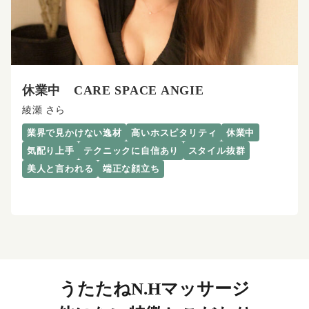
休業中 CARE SPACE ANGIE
綾瀬 さら
業界で見かけない逸材
高いホスピタリティ
休業中
気配り上手
テクニックに自信あり
スタイル抜群
美人と言われる
端正な顔立ち
うたたねN.Hマッサージ