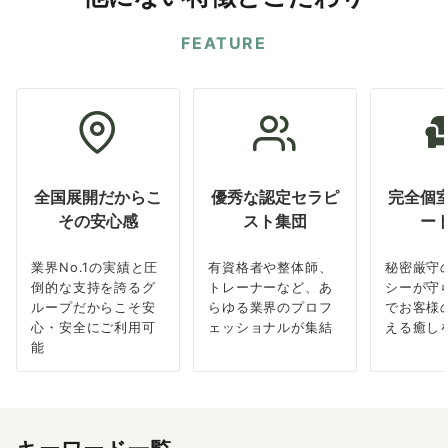
FEATURE
全国展開だからこ
優秀な認定セラピ
完全個
その安心感
スト集団
ー
業界No.1の実績と圧
有資格者や整体師、
秘密厳守
倒的な支持を誇るグ
トレーナーなど、あ
シーが守
ループだからこそ安
らゆる業界のプロフ
でお客様
心・安全にご利用可
ェッショナルが集結
える癒し
能