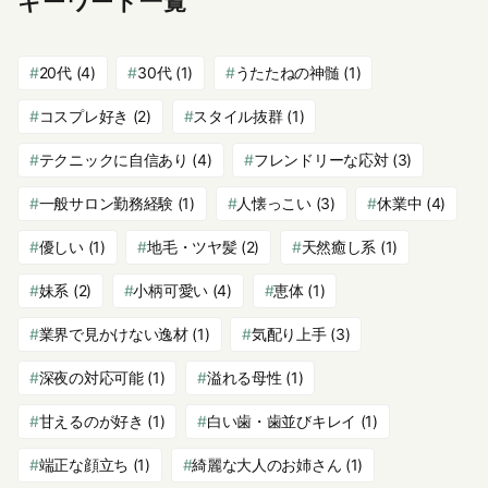
キーワード一覧
20代
(4)
30代
(1)
うたたねの神髄
(1)
コスプレ好き
(2)
スタイル抜群
(1)
テクニックに自信あり
(4)
フレンドリーな応対
(3)
一般サロン勤務経験
(1)
人懐っこい
(3)
休業中
(4)
優しい
(1)
地毛・ツヤ髪
(2)
天然癒し系
(1)
妹系
(2)
小柄可愛い
(4)
恵体
(1)
業界で見かけない逸材
(1)
気配り上手
(3)
深夜の対応可能
(1)
溢れる母性
(1)
甘えるのが好き
(1)
白い歯・歯並びキレイ
(1)
端正な顔立ち
(1)
綺麗な大人のお姉さん
(1)