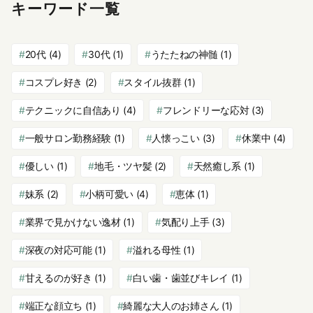
キーワード一覧
20代
(4)
30代
(1)
うたたねの神髄
(1)
コスプレ好き
(2)
スタイル抜群
(1)
テクニックに自信あり
(4)
フレンドリーな応対
(3)
一般サロン勤務経験
(1)
人懐っこい
(3)
休業中
(4)
優しい
(1)
地毛・ツヤ髪
(2)
天然癒し系
(1)
妹系
(2)
小柄可愛い
(4)
恵体
(1)
業界で見かけない逸材
(1)
気配り上手
(3)
深夜の対応可能
(1)
溢れる母性
(1)
甘えるのが好き
(1)
白い歯・歯並びキレイ
(1)
端正な顔立ち
(1)
綺麗な大人のお姉さん
(1)