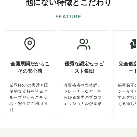
他にない特徴とこだわり
FEATURE
全国展開だからこ
優秀な認定セラピ
完全個
その安心感
スト集団
ー
業界No.1の実績と圧
有資格者や整体師、
秘密厳守
倒的な支持を誇るグ
トレーナーなど、あ
シーが守
ループだからこそ安
らゆる業界のプロフ
でお客様
心・安全にご利用可
ェッショナルが集結
える癒し
能