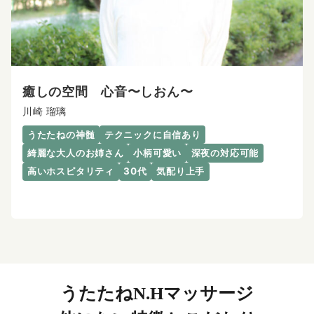
癒しの空間 心音〜しおん〜
川崎 瑠璃
うたたねの神髄
テクニックに自信あり
綺麗な大人のお姉さん
小柄可愛い
深夜の対応可能
高いホスピタリティ
30代
気配り上手
うたたねN.Hマッサージ