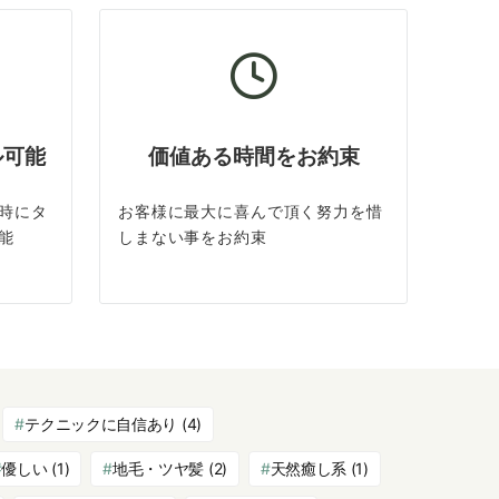
ル可能
価値ある時間をお約束
時にタ
お客様に最大に喜んで頂く努力を惜
能
しまない事をお約束
テクニックに自信あり
(4)
優しい
(1)
地毛・ツヤ髪
(2)
天然癒し系
(1)