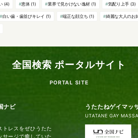
い
(4)
恵体
(1)
業界で見かけない逸材
(1)
気配り上手
(3)
白い歯・歯並びキレイ
(1)
端正な顔立ち
(1)
綺麗な大人のお
全国検索 ポータルサイト
PORTAL SITE
国ナビ
うたたねゲイマッ
UTATANE GAY MASSA
ストレスをぜひうたた
ッサージで癒していた