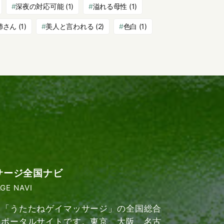
深夜の対応可能
(1)
溢れる母性
(1)
姉さん
(1)
美人と言われる
(2)
色白
(1)
サージ全国ナビ
GE NAVI
「うたたねゲイマッサージ」の全国総合
ポータルサイトです。東京、大阪、名古