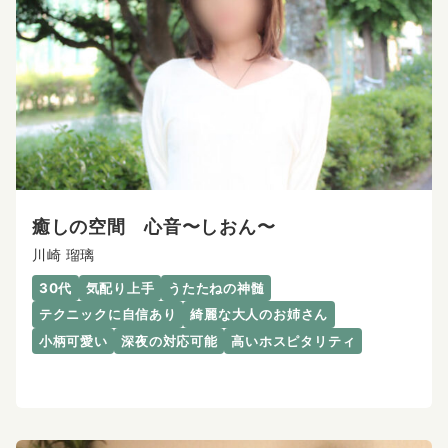
癒しの空間 心音〜しおん〜
川崎 瑠璃
30代
気配り上手
うたたねの神髄
テクニックに自信あり
綺麗な大人のお姉さん
小柄可愛い
深夜の対応可能
高いホスピタリティ