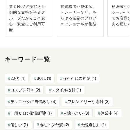
業界No.1の実績と圧
有資格者や整体師、
秘密厳守
倒的な支持を誇るグ
トレーナーなど、あ
シーが守
ループだからこそ安
らゆる業界のプロフ
でお客様
心・安全にご利用可
ェッショナルが集結
える癒し
能
キーワード一覧
20代
(4)
30代
(1)
うたたねの神髄
(1)
コスプレ好き
(2)
スタイル抜群
(1)
テクニックに自信あり
(4)
フレンドリーな応対
(3)
一般サロン勤務経験
(1)
人懐っこい
(3)
休業中
(4)
優しい
(1)
地毛・ツヤ髪
(2)
天然癒し系
(1)