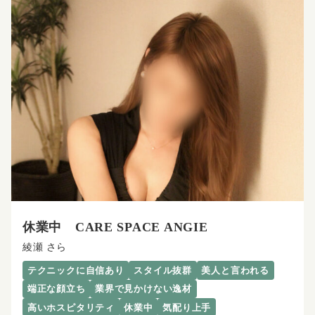
休業中 CARE SPACE ANGIE
綾瀬 さら
テクニックに自信あり
スタイル抜群
美人と言われる
端正な顔立ち
業界で見かけない逸材
高いホスピタリティ
休業中
気配り上手