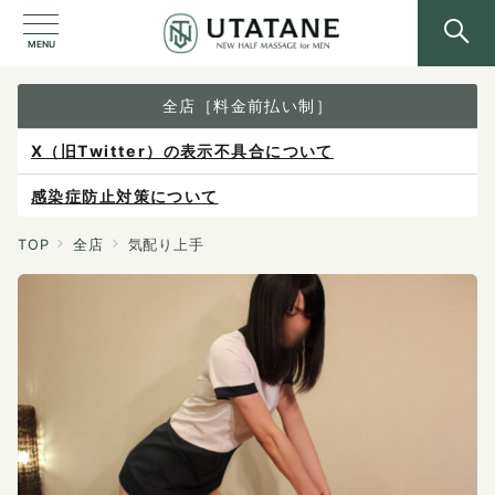
MENU
全店［料金前払い制］
X（旧Twitter）の表示不具合について
感染症防止対策について
ご予約は各店へ直接お問い合わせください。
TOP
全店
気配り上手
料金は当日施術前にお支払いください。