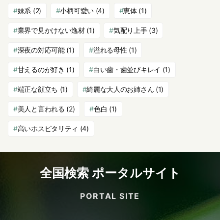
妹系
(2)
小柄可愛い
(4)
恵体
(1)
業界で見かけない逸材
(1)
気配り上手
(3)
深夜の対応可能
(1)
溢れる母性
(1)
甘えるのが好き
(1)
白い歯・歯並びキレイ
(1)
端正な顔立ち
(1)
綺麗な大人のお姉さん
(1)
美人と言われる
(2)
色白
(1)
高いホスピタリティ
(4)
全国検索 ポータルサイト
PORTAL SITE