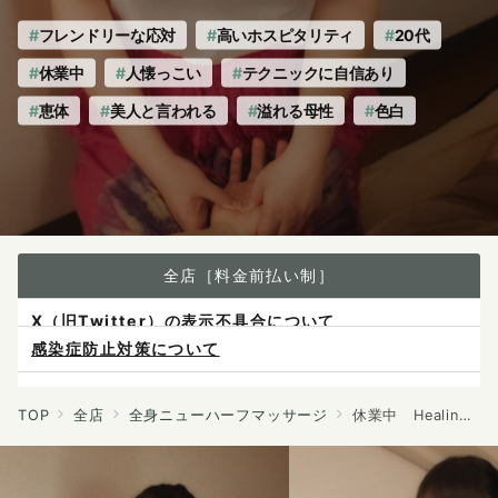
フレンドリーな応対
高いホスピタリティ
20代
休業中
人懐っこい
テクニックに自信あり
恵体
美人と言われる
溢れる母性
色白
全店［料金前払い制］
感染症防止対策について
ご予約は各店へ直接お問い合わせください。
料金は当日施術前にお支払いください。
TOP
全店
全身ニューハーフマッサージ
休業中 Healing Space JURI
X（旧Twitter）の表示不具合について