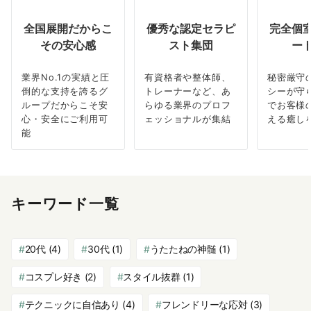
全国展開だからこ
優秀な認定セラピ
完全個
その安心感
スト集団
ー
業界No.1の実績と圧
有資格者や整体師、
秘密厳守
倒的な支持を誇るグ
トレーナーなど、あ
シーが守
ループだからこそ安
らゆる業界のプロフ
でお客様
心・安全にご利用可
ェッショナルが集結
える癒し
能
キーワード一覧
20代
(4)
30代
(1)
うたたねの神髄
(1)
コスプレ好き
(2)
スタイル抜群
(1)
テクニックに自信あり
(4)
フレンドリーな応対
(3)