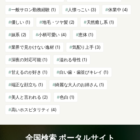
一般サロン勤務経験
(1)
人懐っこい
(3)
休業中
(4)
優しい
(1)
地毛・ツヤ髪
(2)
天然癒し系
(1)
妹系
(2)
小柄可愛い
(4)
恵体
(1)
業界で見かけない逸材
(1)
気配り上手
(3)
深夜の対応可能
(1)
溢れる母性
(1)
甘えるのが好き
(1)
白い歯・歯並びキレイ
(1)
端正な顔立ち
(1)
綺麗な大人のお姉さん
(1)
美人と言われる
(2)
色白
(1)
高いホスピタリティ
(4)
全国検索 ポータルサイト