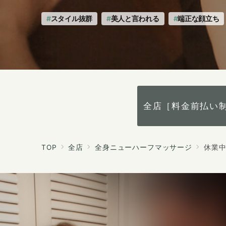
スタイル抜群
美人と言われる
端正な顔立ち
全店［料金前払い
TOP
全店
全身ニューハーフマッサージ
休業中 